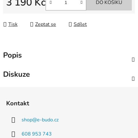
3 190 Kč
DO KOŠÍKU
Měrná cena:
Tisk
Zeptat se
Sdílet
Popis
Diskuze
Z
á
Kontakt
p
a
shop
@
e-budo.cz
t
í
608 953 743