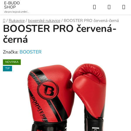
Přejít
E-BUDO
Hledat
NÁKUP
SHOP
na
vše pro bojová umění a
KOŠÍK
obsah
sporty
Domů
/
Rukavice
/
boxerské rukavice
/
BOOSTER PRO červená-černá
BOOSTER PRO červená-
černá
Značka:
BOOSTER
NOVINKA
TIP