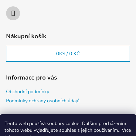
Nákupní košík
0
KS /
0 KČ
Informace pro vás
Obchodní podmínky
Podmínky ochrany osobních údajů
Vyhledávání
Tento web používá soubory cookie. Dalším procházením
tohoto webu vyjadřujete souhlas s jejich používáním.. Více