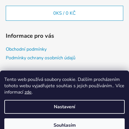
i
s
0
KS /
0 KČ
u
Informace pro vás
Obchodní podmínky
Podmínky ochrany osobních údajů
Vyhledávání
Tento web používá soubory cookie. Dalším procházením
tohoto webu vyjadřujete souhlas s jejich používáním.. Více
informací
zde
.
HLEDAT
Nastavení
Vytvořil Shoptet
Souhlasím
Copyright 2026
E-BUDO SHOP
. Všechna práva