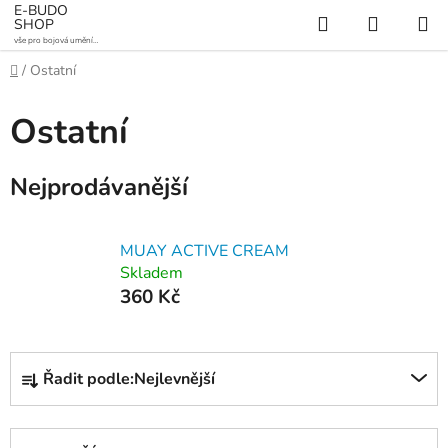
Přejít
E-BUDO
Hledat
NÁKUP
SHOP
na
vše pro bojová umění a
KOŠÍK
obsah
sporty
Domů
/
Ostatní
Ostatní
Nejprodávanější
MUAY ACTIVE CREAM
Skladem
360 Kč
Ř
Řadit podle:
Nejlevnější
a
z
e