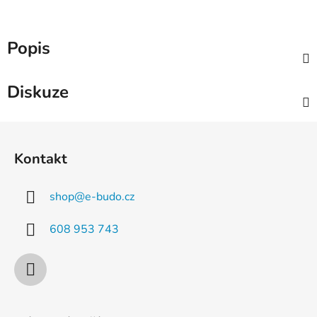
Popis
Diskuze
Z
á
Kontakt
p
a
shop
@
e-budo.cz
t
í
608 953 743