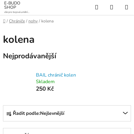
Přejít
E-BUDO
Hledat
NÁKUP
SHOP
na
vše pro bojová umění a
KOŠÍK
obsah
sporty
Domů
/
Chrániče
/
nohy
/
kolena
kolena
Nejprodávanější
BAIL chránič kolen
Skladem
250 Kč
Ř
Řadit podle:
Nejlevnější
a
z
e