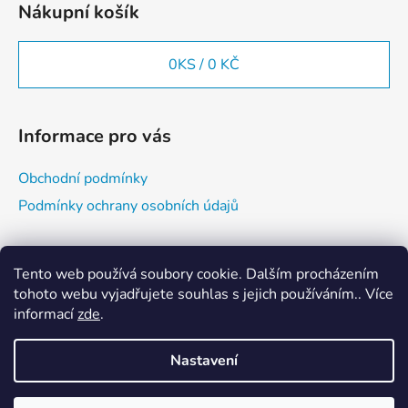
Nákupní košík
p
i
s
0
KS /
0 KČ
u
Informace pro vás
Obchodní podmínky
Podmínky ochrany osobních údajů
Vyhledávání
Tento web používá soubory cookie. Dalším procházením
tohoto webu vyjadřujete souhlas s jejich používáním.. Více
informací
zde
.
HLEDAT
Nastavení
Vytvořil Shoptet