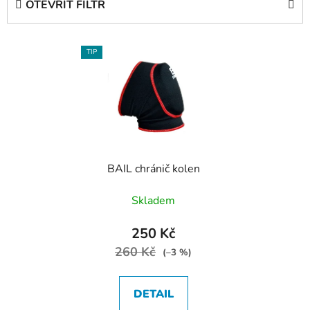
OTEVŘÍT FILTR
n
í
V
p
TIP
ý
r
p
o
i
d
s
u
p
k
r
t
BAIL chránič kolen
o
ů
d
Skladem
u
k
250 Kč
t
260 Kč
(–3 %)
ů
DETAIL