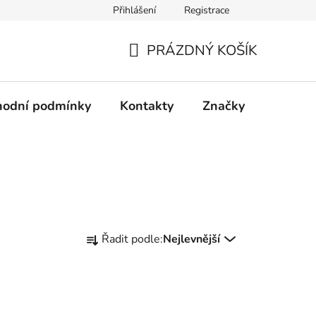
Přihlášení
Registrace
PRÁZDNÝ KOŠÍK
NÁKUPNÍ
KOŠÍK
odní podmínky
Kontakty
Značky
Ř
Řadit podle:
Nejlevnější
a
z
e
n