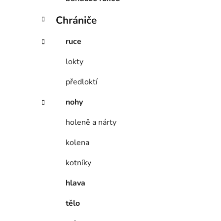
p
i
a
Chrániče
n
ruce
e
l
lokty
předloktí
nohy
holeně a nárty
kolena
kotníky
hlava
tělo