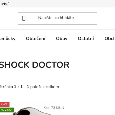
 údajů
pomůcky
Oblečení
Obuv
Ostatní
Obch
SHOCK DOCTOR
Stránka
1
z
1
-
1
položek celkem
V
AKCE
ý
Kód:
734/JUN
NOVINKA