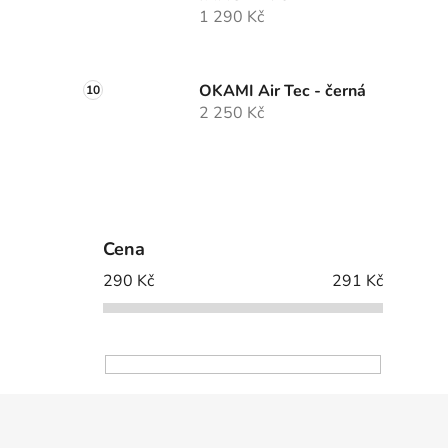
1 290 Kč
OKAMI Air Tec - černá
2 250 Kč
Cena
290
Kč
291
Kč
Z