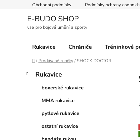
Přejít
Obchodní podmínky
Podmínky ochrany osobních
na
obsah
E-BUDO SHOP
vše pro bojová umění a sporty
Rukavice
Chrániče
Tréninkové 
Domů
/
Prodávané značky
/
SHOCK DOCTOR
P
K
Přeskočit
Rukavice
a
kategorie
o
t
s
boxerské rukavice
e
t
g
MMA rukavice
r
o
a
r
pytlové rukavice
i
n
e
n
ostatní rukavice
í
bandáže rukou