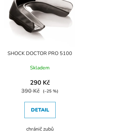
p
s
p
r
o
d
SHOCK DOCTOR PRO 5100
u
k
Skladem
t
ů
290 Kč
390 Kč
(–25 %)
DETAIL
chránič zubů