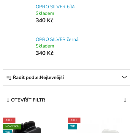
OPRO SILVER bílá
Skladem
340 Kč
OPRO SILVER černá
Skladem
340 Kč
Ř
Řadit podle:
Nejlevnější
a
z
e
OTEVŘÍT FILTR
n
í
V
p
AKCE
AKCE
ý
r
NOVINKA
TIP
TIP