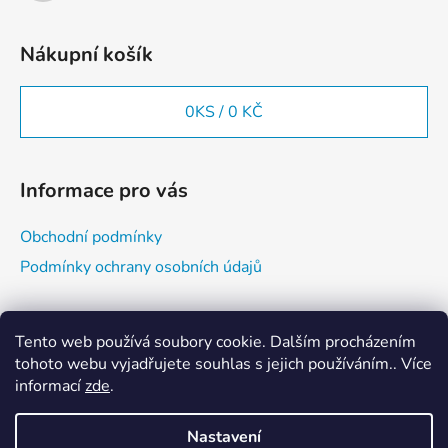
v
ý
Nákupní košík
p
i
s
0
KS /
0 KČ
u
Informace pro vás
Obchodní podmínky
Podmínky ochrany osobních údajů
Vyhledávání
Tento web používá soubory cookie. Dalším procházením
tohoto webu vyjadřujete souhlas s jejich používáním.. Více
informací
zde
.
HLEDAT
Nastavení