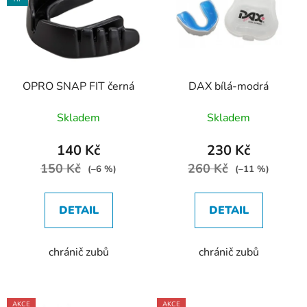
p
o
i
d
s
u
p
k
r
t
OPRO SNAP FIT černá
DAX bílá-modrá
o
ů
d
Skladem
Skladem
u
k
140 Kč
230 Kč
t
150 Kč
260 Kč
(–6 %)
(–11 %)
ů
DETAIL
DETAIL
chránič zubů
chránič zubů
AKCE
AKCE