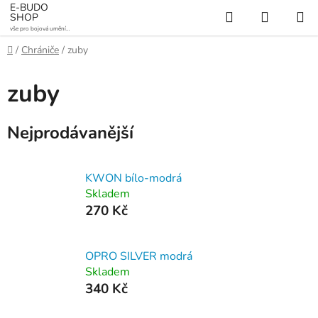
Přejít
E-BUDO
Hledat
NÁKUP
SHOP
na
vše pro bojová umění a
KOŠÍK
obsah
sporty
Domů
/
Chrániče
/
zuby
zuby
Nejprodávanější
KWON bílo-modrá
Skladem
270 Kč
OPRO SILVER modrá
Skladem
340 Kč