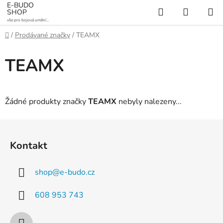
Přejít
E-BUDO
Hledat
NÁKUP
SHOP
na
vše pro bojová umění a
KOŠÍK
obsah
sporty
Domů
/
Prodávané značky
/
TEAMX
TEAMX
Žádné produkty značky
TEAMX
nebyly nalezeny...
Z
á
Kontakt
p
a
shop
@
e-budo.cz
t
í
608 953 743