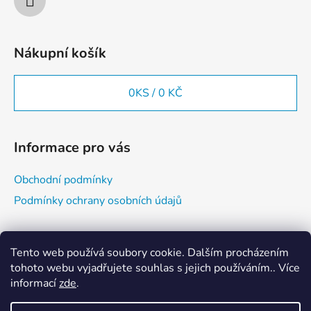
Nákupní košík
0
KS /
0 KČ
Informace pro vás
Obchodní podmínky
Podmínky ochrany osobních údajů
Vyhledávání
Tento web používá soubory cookie. Dalším procházením
tohoto webu vyjadřujete souhlas s jejich používáním.. Více
informací
zde
.
HLEDAT