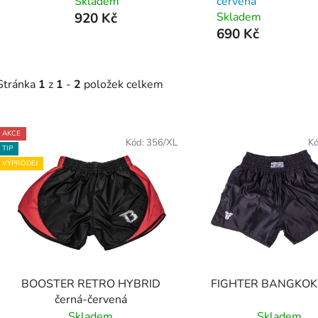
Skladem
červená
920 Kč
Skladem
690 Kč
Stránka
1
z
1
-
2
položek celkem
V
AKCE
ý
Kód:
356/XL
K
TIP
p
VÝPRODEJ
s
p
r
o
d
BOOSTER RETRO HYBRID
FIGHTER BANGKOK 
u
černá-červená
k
Skladem
Skladem