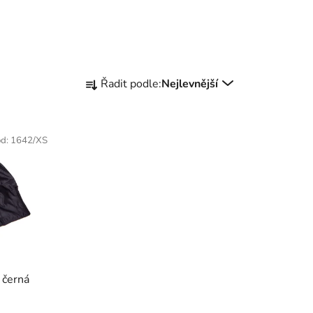
Ř
Řadit podle:
Nejlevnější
a
z
e
ód:
1642/XS
n
í
p
r
o
d
u
k
černá
t
ů