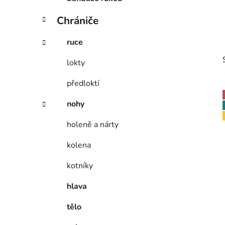
p
a
Chrániče
n
ruce
e
l
lokty
předloktí
nohy
holeně a nárty
i
kolena
kotníky
hlava
tělo