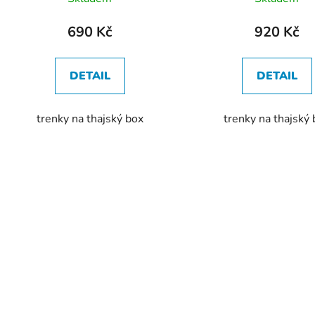
t
ů
690 Kč
920 Kč
DETAIL
DETAIL
trenky na thajský box
trenky na thajský
O
v
l
á
d
a
c
í
p
r