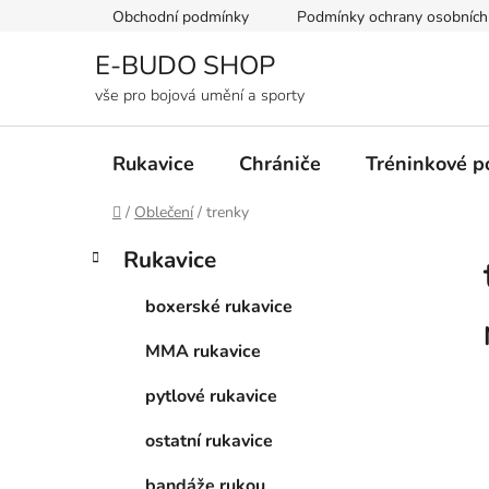
Přejít
Obchodní podmínky
Podmínky ochrany osobních
na
obsah
E-BUDO SHOP
vše pro bojová umění a sporty
Rukavice
Chrániče
Tréninkové 
Domů
/
Oblečení
/
trenky
P
K
Přeskočit
Rukavice
a
kategorie
o
t
s
boxerské rukavice
e
t
g
MMA rukavice
r
o
a
r
pytlové rukavice
i
n
e
n
ostatní rukavice
í
bandáže rukou