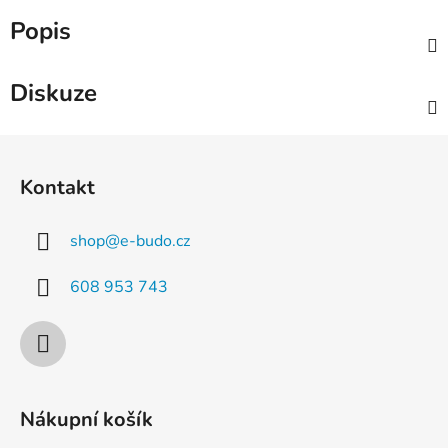
Popis
Diskuze
Z
á
Kontakt
p
a
shop
@
e-budo.cz
t
í
608 953 743
Nákupní košík