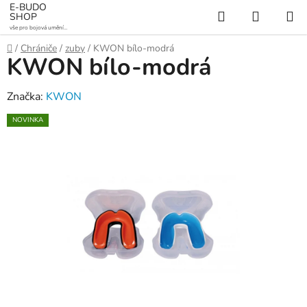
Přejít
E-BUDO
Hledat
NÁKUP
SHOP
na
vše pro bojová umění a
KOŠÍK
obsah
sporty
Domů
/
Chrániče
/
zuby
/
KWON bílo-modrá
KWON bílo-modrá
Značka:
KWON
NOVINKA