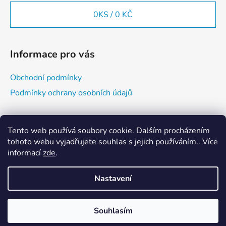
0
KS /
0 KČ
Informace pro vás
Obchodní podmínky
Podmínky ochrany osobních údajů
Vyhledávání
Tento web používá soubory cookie. Dalším procházením
tohoto webu vyjadřujete souhlas s jejich používáním.. Více
informací
zde
.
HLEDAT
Nastavení
Vytvořil Shoptet
Souhlasím
Copyright 2026
E-BUDO SHOP
. Všechna práva
vyhrazena.
Upravit nastavení cookies