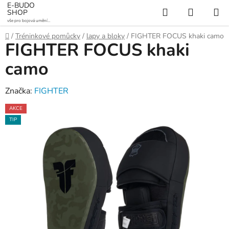
Přejít
E-BUDO
Hledat
NÁKUP
SHOP
na
vše pro bojová umění a
KOŠÍK
obsah
sporty
Domů
/
Tréninkové pomůcky
/
lapy a bloky
/
FIGHTER FOCUS khaki camo
FIGHTER FOCUS khaki
camo
Značka:
FIGHTER
AKCE
TIP