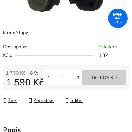
1 730
KČ
–8 %
kožené lapy
Dostupnost
Skladem
Kód:
137
1 730 Kč
–8 %
DO KOŠÍKU
1 590 Kč
Měrná cena:
Tisk
Zeptat se
Sdílet
Popis