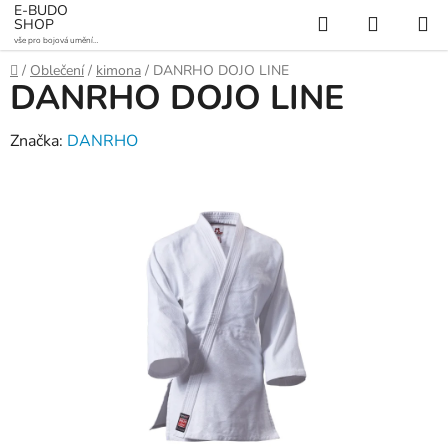
Přejít
E-BUDO
Hledat
NÁKUP
SHOP
na
vše pro bojová umění a
KOŠÍK
obsah
sporty
Domů
/
Oblečení
/
kimona
/
DANRHO DOJO LINE
DANRHO DOJO LINE
Značka:
DANRHO