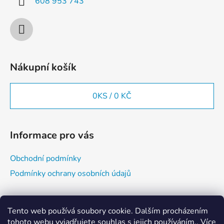
608 953 743
Nákupní košík
0
KS /
0 KČ
Informace pro vás
Obchodní podmínky
Podmínky ochrany osobních údajů
Vyhledávání
Tento web používá soubory cookie. Dalším procházením
tohoto webu vyjadřujete souhlas s jejich používáním.. Více