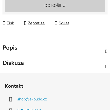
Měrná cena:
DO KOŠÍKU
Tisk
Zeptat se
Sdílet
Popis
Diskuze
Z
á
Kontakt
p
a
shop
@
e-budo.cz
t
í