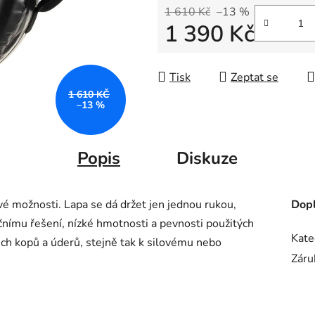
1 610 Kč
–13 %
1 390 Kč
Měrná cena:
Tisk
Zeptat se
1 610 KČ
–13 %
Popis
Diskuze
vé možnosti. Lapa se dá držet jen jednou rukou,
Dopl
ímu řešení, nízké hmotnosti a pevnosti použitých
Kate
ech kopů a úderů, stejně tak k silovému nebo
Záru