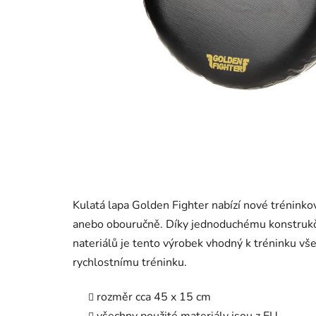
Kulatá lapa Golden Fighter nabízí nové tréninko
anebo obouručně. Díky jednoduchému konstrukčn
nateriálů je tento výrobek vhodný k tréninku vš
rychlostnímu tréninku.
rozměr cca 45 x 15 cm
všechny použité materiály jsou z EU