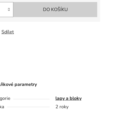
DO KOŠÍKU
Sdílet
ňkové parametry
gorie
lapy a bloky
ka
2 roky