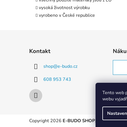
vysoká životnost výrobku
vyrobeno v České republice
Z
á
Kontakt
Náku
p
a
shop
@
e-budo.cz
t
í
608 953 743
Tento web p
webu vyjadřu
Nastaven
Copyright 2026
E-BUDO SHOP
. Všechna práva