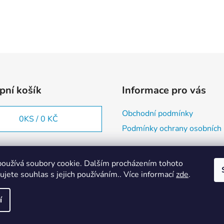
pní košík
Informace pro vás
Obchodní podmínky
0
KS /
0 KČ
Podmínky ochrany osobních 
oužívá soubory cookie. Dalším procházením tohoto
jete souhlas s jejich používáním.. Více informací
zde
.
í
 vyhrazena.
Upravit nastavení cookies