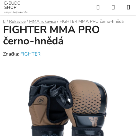
Přejít
E-BUDO
Hledat
NÁKUP
SHOP
na
vše pro bojová umění a
KOŠÍK
obsah
sporty
Domů
/
Rukavice
/
MMA rukavice
/
FIGHTER MMA PRO černo-hnědá
FIGHTER MMA PRO
černo-hnědá
Značka:
FIGHTER