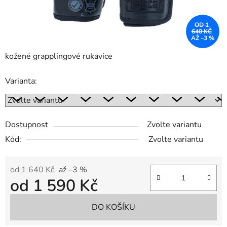
OD 1
640 KČ
AŽ –3 %
kožené grapplingové rukavice
Varianta:
Dostupnost
Zvolte variantu
Kód:
Zvolte variantu
od 1 640 Kč
až –3 %
od
1 590 Kč
Měrná cena:
DO KOŠÍKU