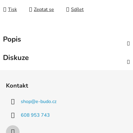
Tisk
Zeptat se
Sdílet
Popis
Diskuze
Z
á
Kontakt
p
a
shop
@
e-budo.cz
t
í
608 953 743