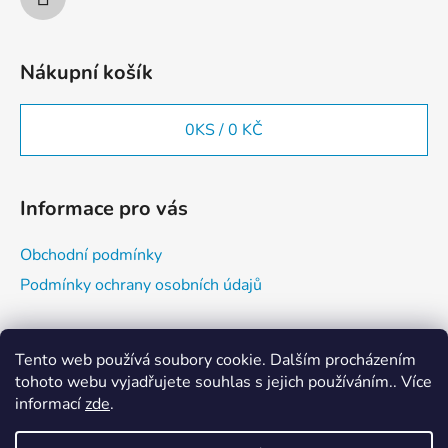
Nákupní košík
0
KS /
0 KČ
Informace pro vás
Obchodní podmínky
Podmínky ochrany osobních údajů
Vyhledávání
Tento web používá soubory cookie. Dalším procházením
tohoto webu vyjadřujete souhlas s jejich používáním.. Více
informací
zde
.
HLEDAT