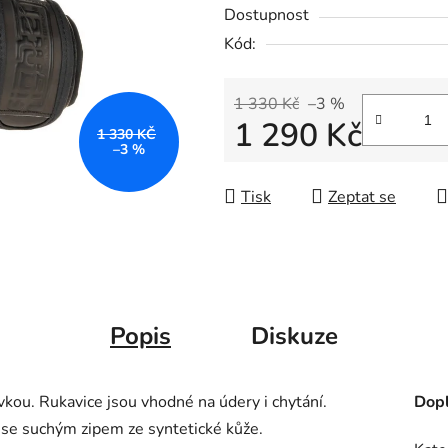
Dostupnost
Kód:
1 330 Kč
–3 %
1 290 Kč
1 330 KČ
–3 %
Měrná cena:
Tisk
Zeptat se
Popis
Diskuze
vkou. Rukavice jsou vhodné na údery i chytání.
Dopl
 se suchým zipem ze syntetické kůže.