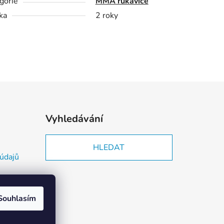
gorie
MMA rukavice
ka
2 roky
Vyhledávání
HLEDAT
údajů
Souhlasím