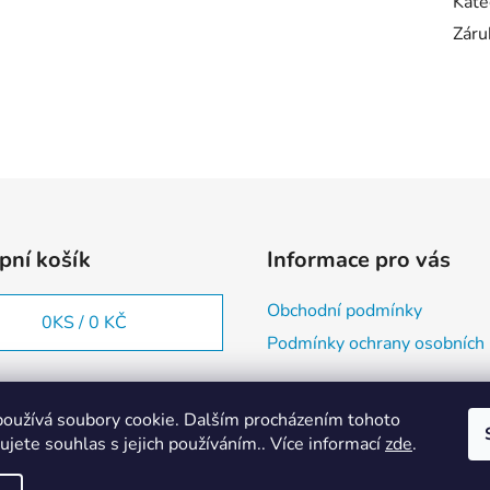
Kate
Záru
pní košík
Informace pro vás
Obchodní podmínky
0
KS /
0 KČ
Podmínky ochrany osobních 
oužívá soubory cookie. Dalším procházením tohoto
jete souhlas s jejich používáním.. Více informací
zde
.