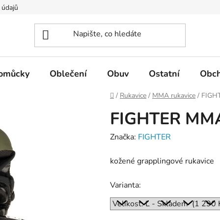
 údajů
pomůcky
Oblečení
Obuv
Ostatní
Obch
Domů
/
Rukavice
/
MMA rukavice
/
FIGH
FIGHTER MMA
Značka:
FIGHTER
kožené grapplingové rukavice
Varianta: