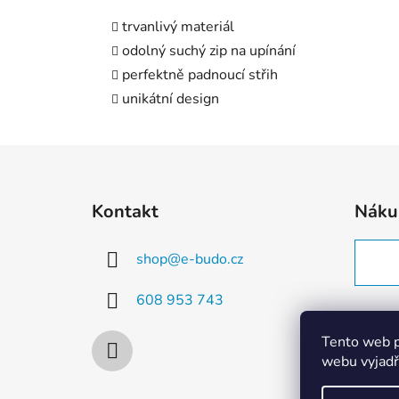
trvanlivý materiál
odolný suchý zip na upínání
perfektně padnoucí střih
unikátní design
Z
á
Kontakt
Náku
p
a
shop
@
e-budo.cz
t
í
608 953 743
Tento web p
webu vyjadřu