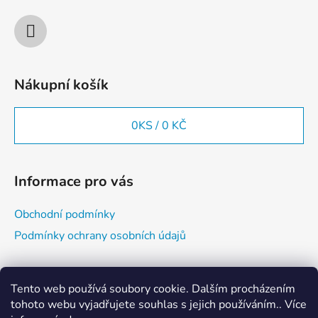
Nákupní košík
0
KS /
0 KČ
Informace pro vás
Obchodní podmínky
Podmínky ochrany osobních údajů
Vyhledávání
Tento web používá soubory cookie. Dalším procházením
tohoto webu vyjadřujete souhlas s jejich používáním.. Více