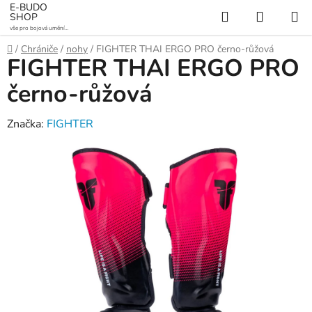
Přejít
E-BUDO
Hledat
NÁKUP
SHOP
na
vše pro bojová umění a
KOŠÍK
obsah
sporty
Domů
/
Chrániče
/
nohy
/
FIGHTER THAI ERGO PRO černo-růžová
FIGHTER THAI ERGO PRO
černo-růžová
Značka:
FIGHTER