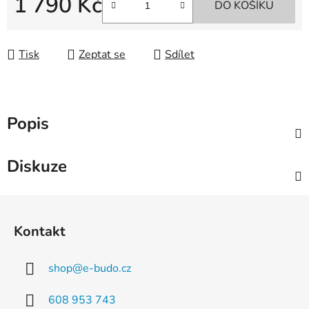
1 790 Kč
DO KOŠÍKU
Měrná cena:
Tisk
Zeptat se
Sdílet
Popis
Diskuze
Z
á
Kontakt
p
a
shop
@
e-budo.cz
t
í
608 953 743