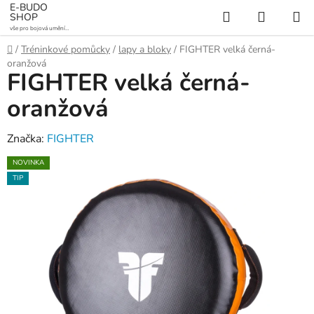
Přejít
E-BUDO
Hledat
NÁKUP
SHOP
na
vše pro bojová umění a
KOŠÍK
obsah
sporty
Domů
/
Tréninkové pomůcky
/
lapy a bloky
/
FIGHTER velká černá-
oranžová
FIGHTER velká černá-
oranžová
Značka:
FIGHTER
NOVINKA
TIP