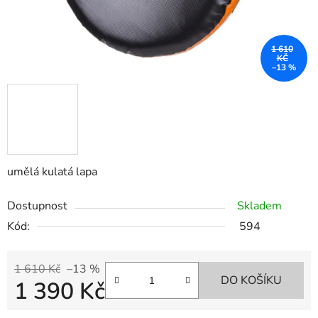
1 610
KČ
–13 %
umělá kulatá lapa
Dostupnost
Skladem
Kód:
594
1 610 Kč
–13 %
DO KOŠÍKU
1 390 Kč
Měrná cena: