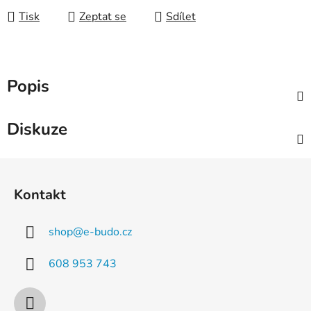
Tisk
Zeptat se
Sdílet
Popis
Diskuze
Z
á
Kontakt
p
a
shop
@
e-budo.cz
t
í
608 953 743