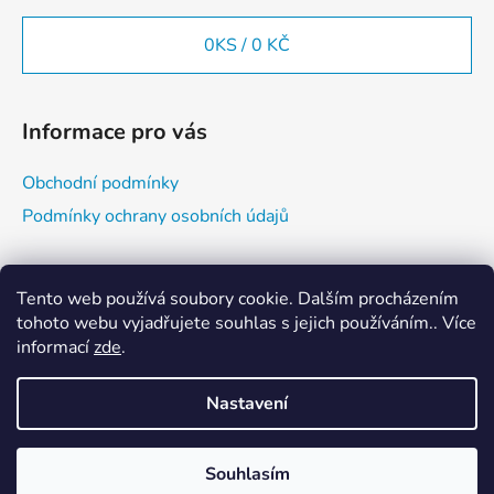
0
KS /
0 KČ
Informace pro vás
Obchodní podmínky
Podmínky ochrany osobních údajů
Vyhledávání
Tento web používá soubory cookie. Dalším procházením
tohoto webu vyjadřujete souhlas s jejich používáním.. Více
informací
zde
.
HLEDAT
Nastavení
Vytvořil Shoptet
Souhlasím
Copyright 2026
E-BUDO SHOP
. Všechna práva