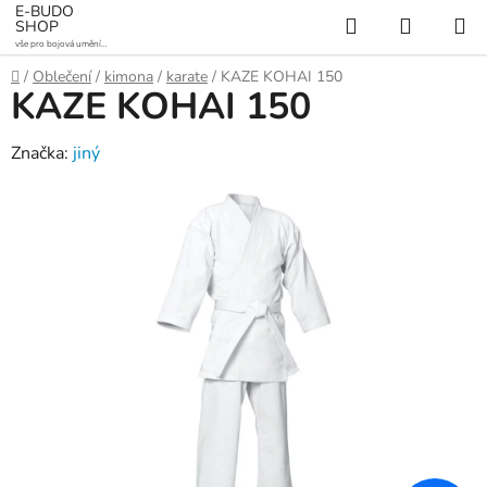
Přejít
E-BUDO
Hledat
NÁKUP
SHOP
na
vše pro bojová umění a
KOŠÍK
obsah
sporty
Domů
/
Oblečení
/
kimona
/
karate
/
KAZE KOHAI 150
KAZE KOHAI 150
Značka:
jiný