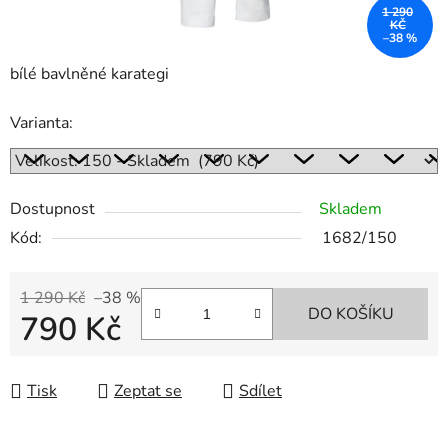
1 290
KČ
–38 %
bílé bavlněné karategi
Varianta:
Dostupnost
Skladem
Kód:
1682/150
1 290 Kč
–38 %
DO KOŠÍKU
790 Kč
Měrná cena:
Tisk
Zeptat se
Sdílet