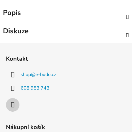
Popis
Diskuze
Z
á
Kontakt
p
a
shop
@
e-budo.cz
t
í
608 953 743
Nákupní košík