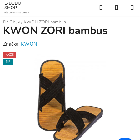
Přejít
E-BUDO
Hledat
NÁKUP
SHOP
na
vše pro bojová umění a
KOŠÍK
obsah
sporty
Domů
/
Obuv
/
KWON ZORI bambus
KWON ZORI bambus
Značka:
KWON
AKCE
TIP