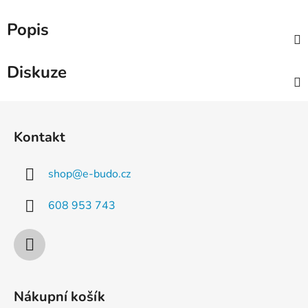
Popis
Diskuze
Z
á
Kontakt
p
a
shop
@
e-budo.cz
t
í
608 953 743
Nákupní košík