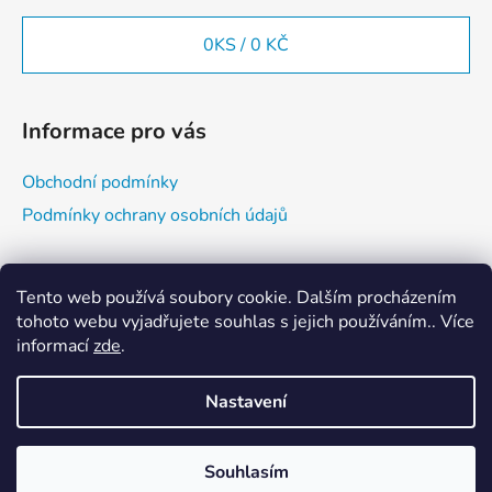
0
KS /
0 KČ
Informace pro vás
Obchodní podmínky
Podmínky ochrany osobních údajů
Vyhledávání
Tento web používá soubory cookie. Dalším procházením
tohoto webu vyjadřujete souhlas s jejich používáním.. Více
informací
zde
.
HLEDAT
Nastavení
Vytvořil Shoptet
Souhlasím
Copyright 2026
E-BUDO SHOP
. Všechna práva