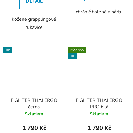
DETAIL
chránič holeně a nártu
kožené grapplingové
rukavice
TIP
NOVINKA
TIP
FIGHTER THAI ERGO
FIGHTER THAI ERGO
černá
PRO bílá
Skladem
Skladem
1 790 Kč
1 790 Kč