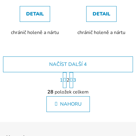
DETAIL
DETAIL
chránič holeně a nártu
chránič holeně a nártu
NAČÍST DALŠÍ 4
S
1
2
t
3
r
O
á
28
položek celkem
v
n
l
k
NAHORU
á
o
d
v
a
á
Z
c
n
á
í
í