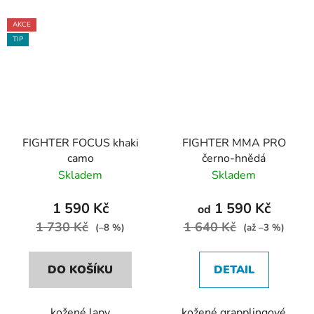
AKCE
TIP
FIGHTER FOCUS khaki
FIGHTER MMA PRO
camo
černo-hnědá
Skladem
Skladem
1 590 Kč
1 590 Kč
od
1 730 Kč
1 640 Kč
(–8 %)
(až –3 %)
DO KOŠÍKU
DETAIL
kožené lapy
kožené grapplingové