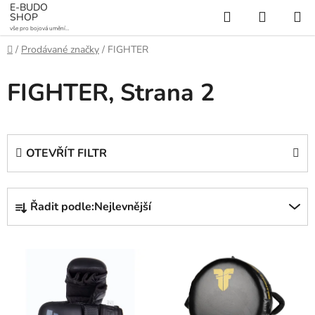
Přejít
E-BUDO
Hledat
NÁKUP
SHOP
na
vše pro bojová umění a
KOŠÍK
obsah
sporty
Domů
/
Prodávané značky
/
FIGHTER
FIGHTER
, Strana 2
OTEVŘÍT FILTR
Ř
Řadit podle:
Nejlevnější
a
z
V
e
ý
n
p
í
i
p