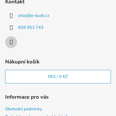
Kontakt
p
p
r
a
v
shop
@
e-budo.cz
t
k
í
y
608 953 743
v
ý
p
i
s
u
Nákupní košík
0
KS /
0 KČ
Informace pro vás
Obchodní podmínky