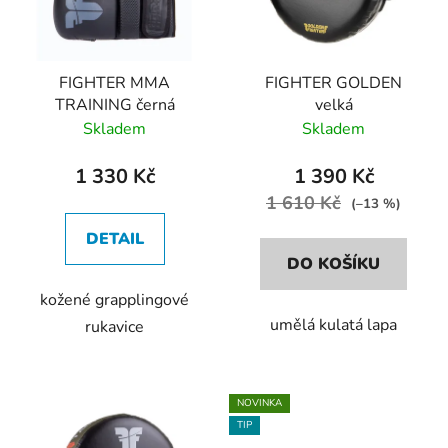
s
r
p
o
r
d
FIGHTER MMA
FIGHTER GOLDEN
o
u
TRAINING černá
velká
d
k
Skladem
Skladem
u
t
k
ů
1 330 Kč
1 390 Kč
t
1 610 Kč
(–13 %)
ů
DETAIL
DO KOŠÍKU
kožené grapplingové
umělá kulatá lapa
rukavice
NOVINKA
TIP